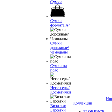
Сумки
Сумки
формата А4
Сумки
дорожные/
Чемоданы
Сумки на
пояс
Несессеры/
Косметички
Но
Коллекции
Визитки/
Барсетки
FLORENCE