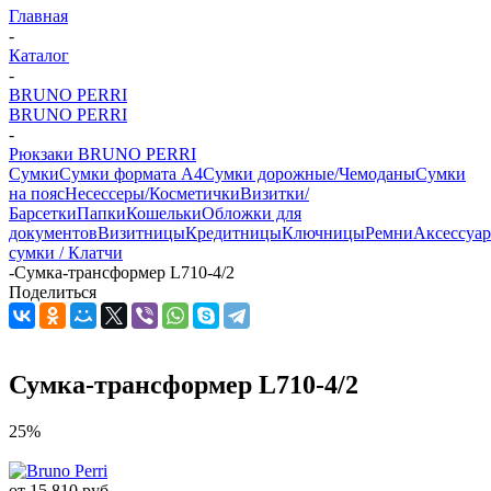
Главная
-
Каталог
-
BRUNO PERRI
BRUNO PERRI
-
Рюкзаки BRUNO PERRI
Сумки
Сумки формата А4
Сумки дорожные/Чемоданы
Сумки
на пояс
Несессеры/Косметички
Визитки/
Барсетки
Папки
Кошельки
Обложки для
документов
Визитницы
Кредитницы
Ключницы
Ремни
Аксессуа
сумки / Клатчи
-
Сумка-трансформер L710-4/2
Поделиться
Сумка-трансформер L710-4/2
25%
от
15 810 руб