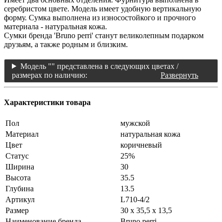
серебристом цвете. Модель имеет удобную вертикальную
форму. Сумка выполнена из износостойкого и прочного
материала - натуральная кожа.
Сумки бренда 'Bruno perri' станут великолепным подарком
друзьям, а также родным и близким.
Модель "" представлена в следующих цветах /
размерах по наличию:
Развернуть
Характеристики товара
Пол
мужской
Материал
натуральная кожа
Цвет
коричневый
Статус
25%
Ширина
30
Высота
35.5
Глубина
13.5
Артикул
L710-4/2
Размер
30 x 35,5 x 13,5
Наименование бренда
Bruno perri