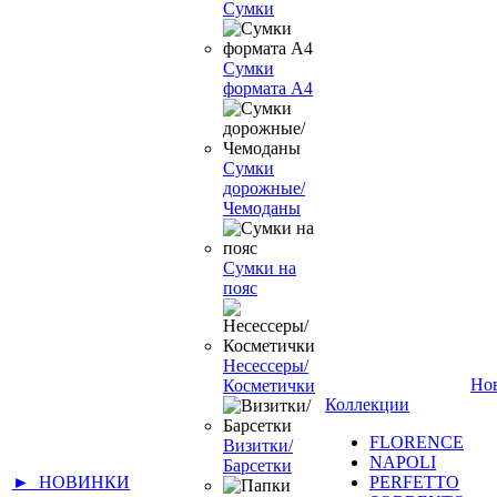
Сумки
Сумки
формата А4
Сумки
дорожные/
Чемоданы
Сумки на
пояс
Несессеры/
Но
Косметички
Коллекции
FLORENCE
Визитки/
NAPOLI
Барсетки
► НОВИНКИ
PERFETTO