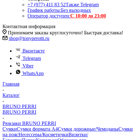
+7 (977) 411 83 52
Также Telegram
График работы:
Без выходных
Оператор доступен:
С 10:00 до 23:00
Контактная информация
Принимаем заказы круглосуточно! Быстрая доставка!
shop@tonyperotti.ru
Вконтакте
Telegram
Viber
WhatsApp
Главная
-
Каталог
-
BRUNO PERRI
BRUNO PERRI
-
Рюкзаки BRUNO PERRI
Сумки
Сумки формата А4
Сумки дорожные/Чемоданы
Сумки
на пояс
Несессеры/Косметички
Визитки/