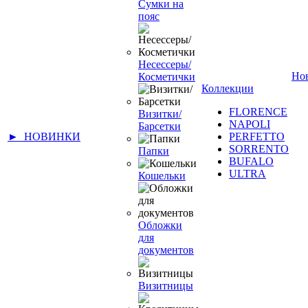
Сумки на
пояс
Несессеры/
Но
Косметички
Коллекции
FLORENCE
Визитки/
NAPOLI
Барсетки
► НОВИНКИ
PERFETTO
SORRENTO
Папки
BUFALO
ULTRA
Кошельки
Обложки
для
документов
Визитницы