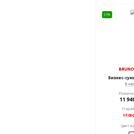
25%
BRUNO 
Бизнес-сумк
В на
Розничн
11 94
Старая
17 05
Цвет и