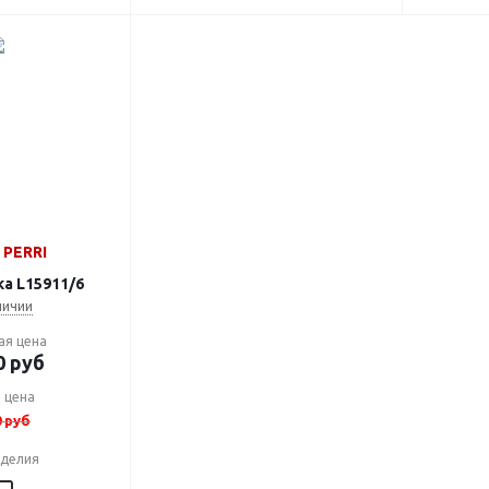
PERRI
а L15911/6
личии
ая цена
0
руб
 цена
0
руб
зделия