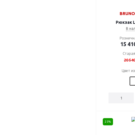
BRUNO 
Рюкзак L
В на
Розничн
15 41
Старая
20 54
Цвет и
25%