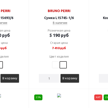
PERRI
BRUNO PERRI
15693/6
Сумка L15745-1/6
Ко
личии
В наличии
ая цена
Розничная цена
0
руб
5 190
руб
 цена
Старая цена
0
руб
7 410
руб
зделия
Цвет изделия
В корзину
В корзину
25%
ХИТ
2