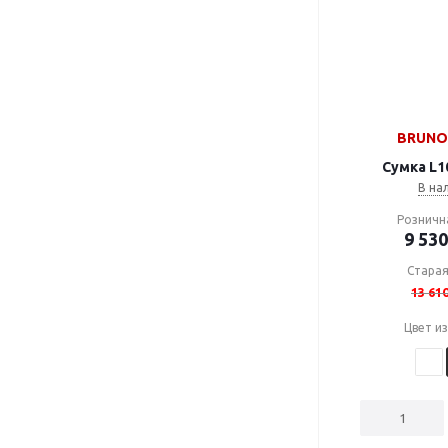
BRUNO 
Сумка L1
В на
Розничн
9 530
Старая
13 61
Цвет и