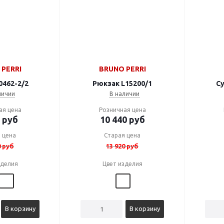
PERRI
BRUNO PERRI
0462-2/2
Рюкзак L15200/1
Су
личии
В наличии
ая цена
Розничная цена
руб
10 440
руб
 цена
Старая цена
0
руб
13 920
руб
зделия
Цвет изделия
В корзину
В корзину