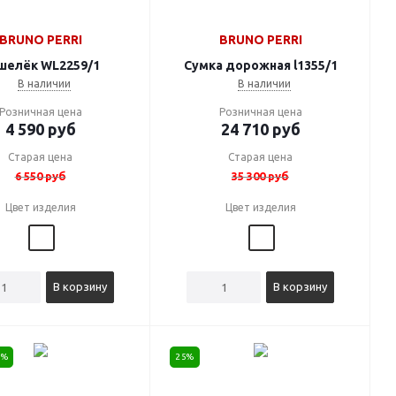
BRUNO PERRI
BRUNO PERRI
шелёк WL2259/1
Сумка дорожная l1355/1
В наличии
В наличии
Розничная цена
Розничная цена
4 590
руб
24 710
руб
Старая цена
Старая цена
6 550
руб
35 300
руб
Цвет изделия
Цвет изделия
В корзину
В корзину
5%
25%