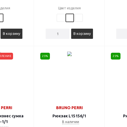
зделия
Цвет изделия
В корзину
В корзину
ПЛЕНИЕ
25%
25%
PERRI
BRUNO PERRI
знес сумка
Рюкзак L15156/1
Р
-1/1
В наличии