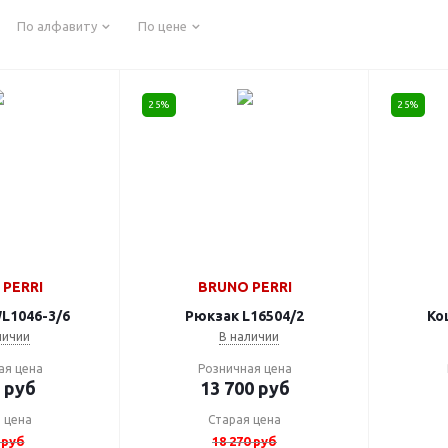
По алфавиту
По цене
25%
25%
PERRI
BRUNO PERRI
L1046-3/6
Рюкзак L16504/2
Ко
личии
В наличии
ая цена
Розничная цена
руб
13 700
руб
 цена
Старая цена
руб
18 270
руб