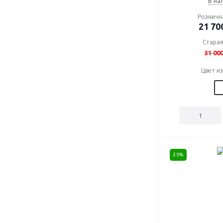
В на
Розничн
21 70
Старая
31 00
Цвет и
25%