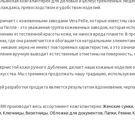
тальянская кожгалантерея для деловых и целеустремлённых люде
аслаждаясь превосходством и удобством изделий.
дничает с кожевенными заводами Vera Pelle, которые известны 
ра Пелле - это уважаемая группа кожевенных заводов, которая ис
анению естественной красоты кожи, не нанося вреда планете. В п
ах, где она размягчается и обогащается натуральными элементами
 никакие зерна не имеют повторяемых характеристик, а это означа
ления вручную выводит естественные отметины на поверхность, 
ернистой кожи ручного дубления, делает наши кожаные изделия
кусства. Мы стремимся продолжать нашу традицию, используя ве
ей разработки продукта является результатом вдохновения, черп
RRI производит весь ассортимент кожгалантереи:
Женские сумки
,
и
,
Ключницы
,
Визитницы
,
Обложки для документов
,
Папки
,
Ремни
,
К