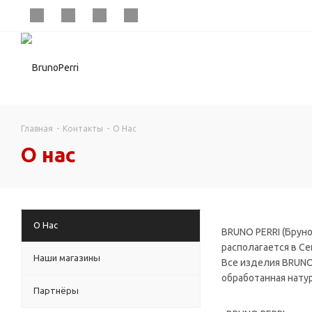
Главная
-
Контакты
-
О Нас
О нас
О Нас
BRUNO PERRI (Брун
располагается в С
Наши магазины
Все изделия BRUNO
обработанная нату
Партнёры