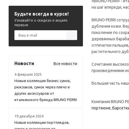
«BRUNO PERRI» - и
на шаг впереди, н
Будьте всегда в курсе!
BRUNO PERRI сотру
Узнавайте о скидках и акциях
первым
дубления кожи. Ве
поколение по сохр
деревянных барабан
отпечатки пальцев,
растительного дуб
Новости
Все новости
Сочетание высокоз
произведениями ис
4 февраля 2025
Новые коллекции бизнес сумок,
Большая часть наш
рюкзаков, сумок через плечо и
других аксессуаров от
итальянского бренда BRUNO PERRI
Компания BRUNO PE
портмоне
,
Барсетк
19 декабря 2024
Новые коллекции портпледов,
сумок и аксессуаров от