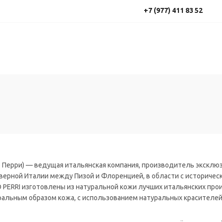
+7 (977) 411 83 52
о Перри) — ведущая итальянская компания, производитель эксклю
еверной Италии между Пизой и Флоренцией, в области с историче
 PERRI изготовлены из натуральной кожи лучших итальянских про
ральным образом кожа, с использованием натуральных красителе