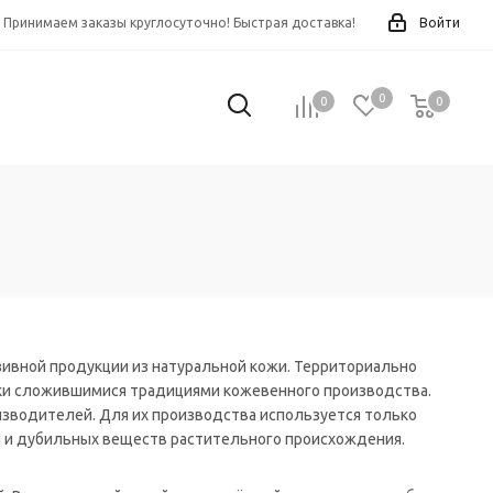
Принимаем заказы круглосуточно! Быстрая доставка!
Войти
0
0
0
0
зивной продукции из натуральной кожи. Территориально
ски сложившимися традициями кожевенного производства.
изводителей. Для их производства используется только
й и дубильных веществ растительного происхождения.