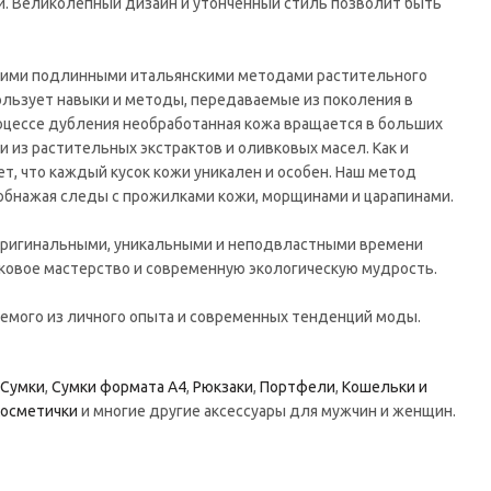
й. Великолепный дизайн и утончённый стиль позволит быть
своими подлинными итальянскими методами растительного
пользует навыки и методы, передаваемые из поколения в
роцессе дубления необработанная кожа вращается в больших
 из растительных экстрактов и оливковых масел. Как и
ет, что каждый кусок кожи уникален и особен. Наш метод
обнажая следы с прожилками кожи, морщинами и царапинами.
 оригинальными, уникальными и неподвластными времени
ковое мастерство и современную экологическую мудрость.
аемого из личного опыта и современных тенденций моды.
Сумки
,
Сумки формата А4
,
Рюкзаки
,
Портфели
,
Кошельки и
осметички
и многие другие аксессуары для мужчин и женщин.