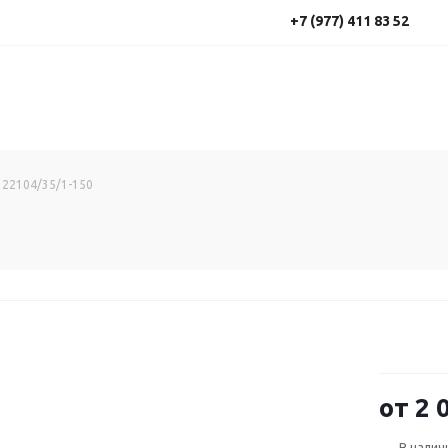
+7 (977) 411 83 52
 22104/35/1-150
от
2 
В налич