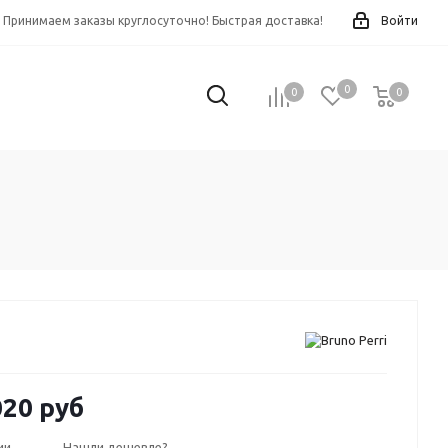
Принимаем заказы круглосуточно! Быстрая доставка!
Войти
0
0
0
0
020 руб
ии
Нашли дешевле?