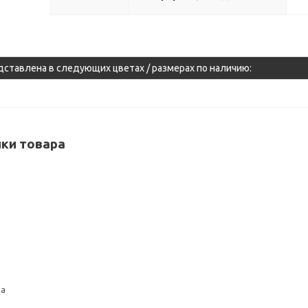
дставлена в следующих цветах / размерах по наличию:
ки товара
да