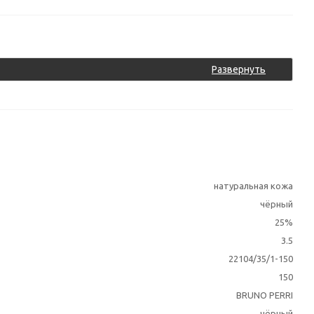
Развернуть
натуральная кожа
чёрный
25%
3.5
22104/35/1-150
150
BRUNO PERRI
чёрный