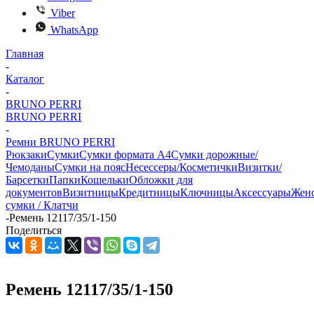
Viber
WhatsApp
Главная
-
Каталог
-
BRUNO PERRI
BRUNO PERRI
-
Ремни BRUNO PERRI
Рюкзаки
Сумки
Сумки формата А4
Сумки дорожные/
Чемоданы
Сумки на пояс
Несессеры/Косметички
Визитки/
Барсетки
Папки
Кошельки
Обложки для
документов
Визитницы
Кредитницы
Ключницы
Аксессуары
Жен
сумки / Клатчи
-
Ремень 12117/35/1-150
Поделиться
Ремень 12117/35/1-150