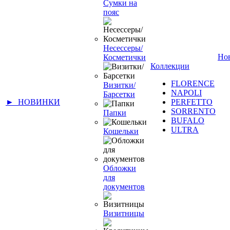
Сумки на
пояс
Несессеры/
Но
Косметички
Коллекции
FLORENCE
Визитки/
NAPOLI
Барсетки
► НОВИНКИ
PERFETTO
SORRENTO
Папки
BUFALO
ULTRA
Кошельки
Обложки
для
документов
Визитницы