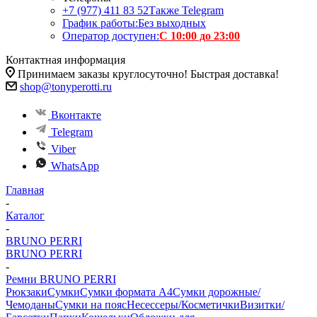
+7 (977) 411 83 52
Также Telegram
График работы:
Без выходных
Оператор доступен:
С 10:00 до 23:00
Контактная информация
Принимаем заказы круглосуточно! Быстрая доставка!
shop@tonyperotti.ru
Вконтакте
Telegram
Viber
WhatsApp
Главная
-
Каталог
-
BRUNO PERRI
BRUNO PERRI
-
Ремни BRUNO PERRI
Рюкзаки
Сумки
Сумки формата А4
Сумки дорожные/
Чемоданы
Сумки на пояс
Несессеры/Косметички
Визитки/