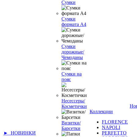
Сумки
Сумки
формата А4
Сумки
дорожные/
Чемоданы
Сумки на
пояс
Несессеры/
Но
Косметички
Коллекции
FLORENCE
Визитки/
NAPOLI
Барсетки
► НОВИНКИ
PERFETTO