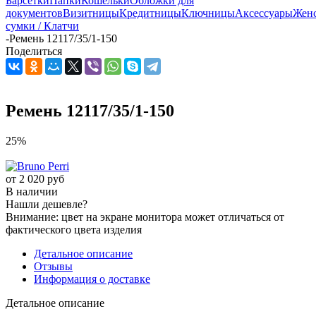
Барсетки
Папки
Кошельки
Обложки для
документов
Визитницы
Кредитницы
Ключницы
Аксессуары
Жен
сумки / Клатчи
-
Ремень 12117/35/1-150
Поделиться
Ремень 12117/35/1-150
25%
от
2 020 руб
В наличии
Нашли дешевле?
Внимание: цвет на экране монитора может отличаться от
фактического цвета изделия
Детальное описание
Отзывы
Информация о доставке
Детальное описание