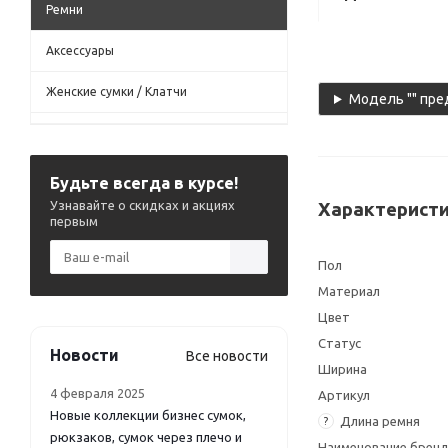
Ремни
Аксессуары
Женские сумки / Клатчи
Модель "" пре
Будьте всегда в курсе!
Узнавайте о скидках и акциях
Характеристи
первым
Пол
Материал
Цвет
Статус
Новости
Все новости
Ширина
4 февраля 2025
Артикул
Новые коллекции бизнес сумок,
Длина ремня
?
рюкзаков, сумок через плечо и
Наименование брен