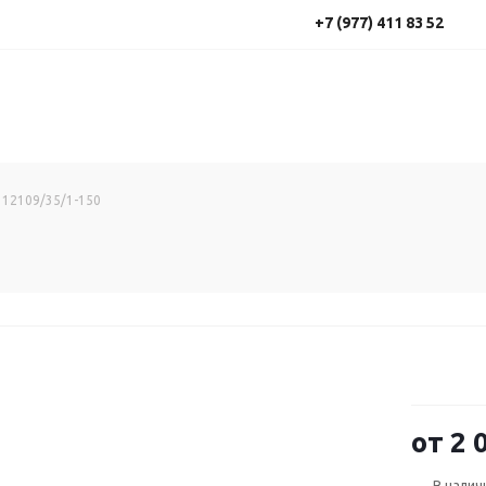
+7 (977) 411 83 52
 12109/35/1-150
от
2 
В налич