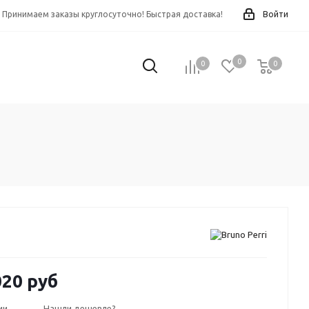
Принимаем заказы круглосуточно! Быстрая доставка!
Войти
0
0
0
0
020 руб
ии
Нашли дешевле?