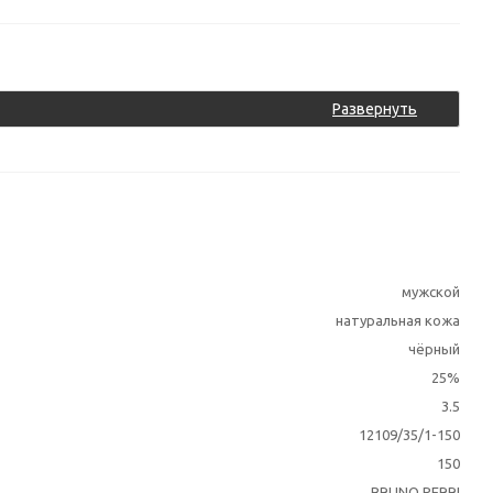
Развернуть
мужской
натуральная кожа
чёрный
25%
3.5
12109/35/1-150
150
BRUNO PERRI