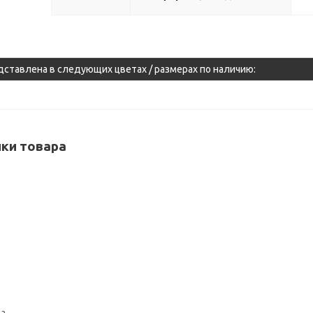
дставлена в следующих цветах / размерах по наличию:
ки товара
да