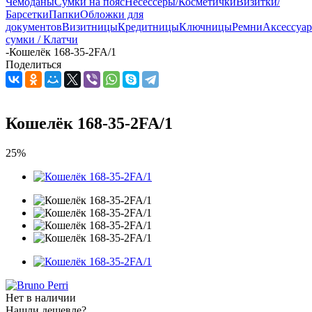
Чемоданы
Сумки на пояс
Несессеры/Косметички
Визитки/
Барсетки
Папки
Обложки для
документов
Визитницы
Кредитницы
Ключницы
Ремни
Аксессуа
сумки / Клатчи
-
Кошелёк 168-35-2FA/1
Поделиться
Кошелёк 168-35-2FA/1
25%
Нет в наличии
Нашли дешевле?