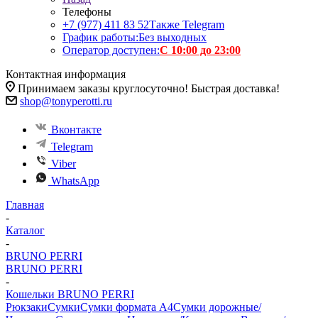
Телефоны
+7 (977) 411 83 52
Также Telegram
График работы:
Без выходных
Оператор доступен:
С 10:00 до 23:00
Контактная информация
Принимаем заказы круглосуточно! Быстрая доставка!
shop@tonyperotti.ru
Вконтакте
Telegram
Viber
WhatsApp
Главная
-
Каталог
-
BRUNO PERRI
BRUNO PERRI
-
Кошельки BRUNO PERRI
Рюкзаки
Сумки
Сумки формата А4
Сумки дорожные/