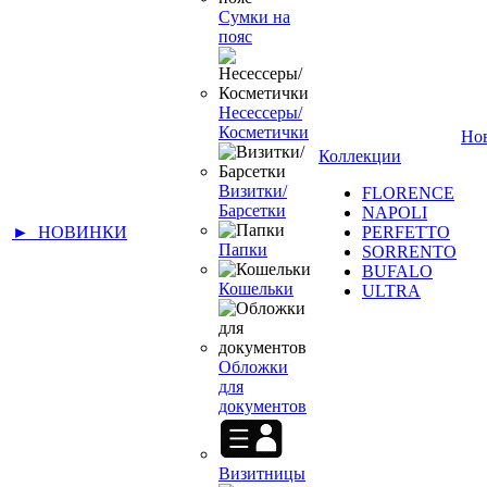
Сумки на
пояс
Несессеры/
Косметички
Но
Коллекции
Визитки/
FLORENCE
Барсетки
NAPOLI
► НОВИНКИ
PERFETTO
Папки
SORRENTO
BUFALO
Кошельки
ULTRA
Обложки
для
документов
Визитницы