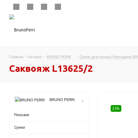
Главная
-
Каталог
-
BRUNO PERRI
-
Сумки дорожные/Чемоданы BR
Саквояж L13625/2
BRUNO PERRI
25%
Рюкзаки
Сумки