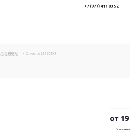
+7 (977) 411 83 52
UNO PERRI
-
Саквояж L13625/2
от
19
В налич