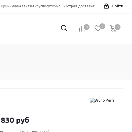
Принимаем заказы круглосуточно! Быстрая доставка!
Войти
0
0
0
0
 830 руб
ии
Нашли дешевле?