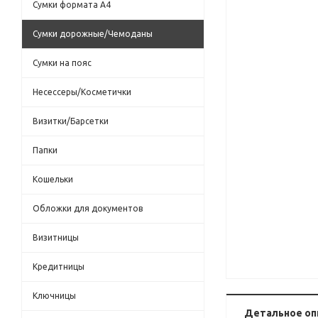
Сумки формата А4
Сумки дорожные/Чемоданы
Сумки на пояс
Несессеры/Косметички
Визитки/Барсетки
Папки
Кошельки
Обложки для документов
Визитницы
Кредитницы
Ключницы
Детальное оп