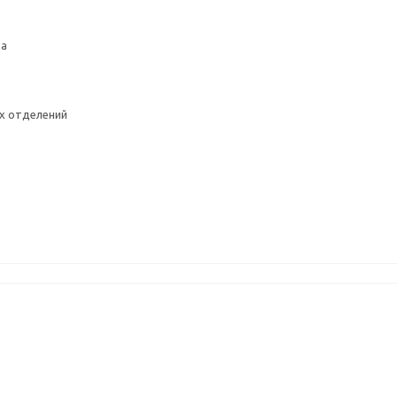
да
х отделений