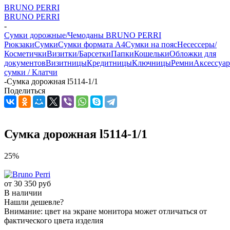
BRUNO PERRI
BRUNO PERRI
-
Сумки дорожные/Чемоданы BRUNO PERRI
Рюкзаки
Сумки
Сумки формата А4
Сумки на пояс
Несессеры/
Косметички
Визитки/Барсетки
Папки
Кошельки
Обложки для
документов
Визитницы
Кредитницы
Ключницы
Ремни
Аксессуа
сумки / Клатчи
-
Сумка дорожная l5114-1/1
Поделиться
Сумка дорожная l5114-1/1
25%
от
30 350 руб
В наличии
Нашли дешевле?
Внимание: цвет на экране монитора может отличаться от
фактического цвета изделия