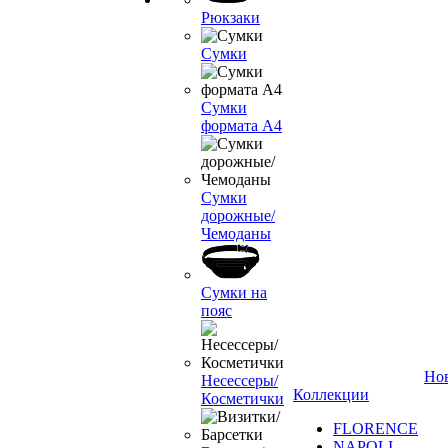
Рюкзаки
Сумки
Сумки
формата А4
Сумки
дорожные/
Чемоданы
Сумки на
пояс
Но
Несессеры/
Коллекции
Косметички
FLORENCE
NAPOLI