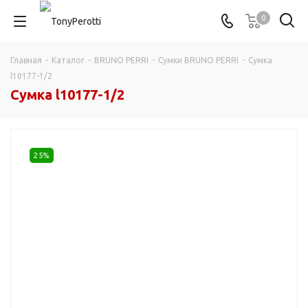
0
Главная
-
Каталог
-
BRUNO PERRI
-
Сумки BRUNO PERRI
-
Сумка
l10177-1/2
Сумка l10177-1/2
25%