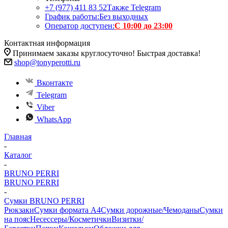
+7 (977) 411 83 52
Также Telegram
График работы:
Без выходных
Оператор доступен:
С 10:00 до 23:00
Контактная информация
Принимаем заказы круглосуточно! Быстрая доставка!
shop@tonyperotti.ru
Вконтакте
Telegram
Viber
WhatsApp
Главная
-
Каталог
-
BRUNO PERRI
BRUNO PERRI
-
Сумки BRUNO PERRI
Рюкзаки
Сумки формата А4
Сумки дорожные/Чемоданы
Сумки
на пояс
Несессеры/Косметички
Визитки/