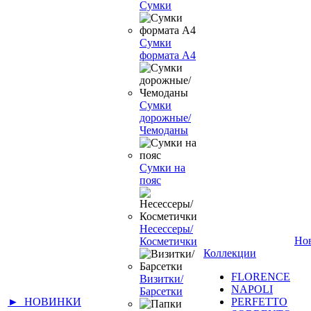
Сумки
Сумки
формата А4
Сумки
дорожные/
Чемоданы
Сумки на
пояс
Несессеры/
Но
Косметички
Коллекции
FLORENCE
Визитки/
NAPOLI
Барсетки
► НОВИНКИ
PERFETTO