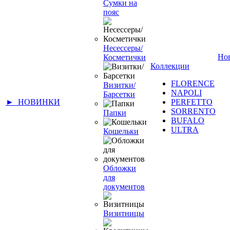
Сумки на
пояс
Несессеры/
Но
Косметички
Коллекции
FLORENCE
Визитки/
NAPOLI
Барсетки
► НОВИНКИ
PERFETTO
SORRENTO
Папки
BUFALO
ULTRA
Кошельки
Обложки
для
документов
Визитницы