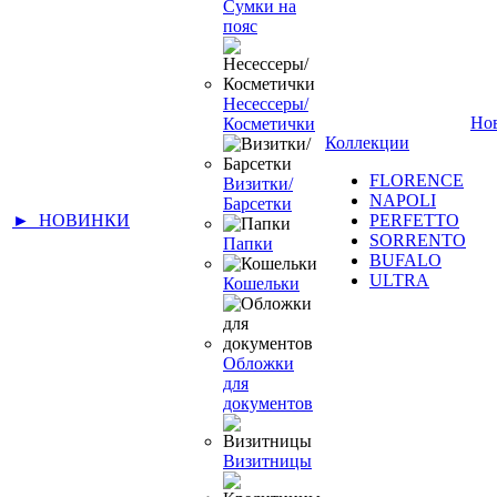
Сумки на
пояс
Несессеры/
Но
Косметички
Коллекции
FLORENCE
Визитки/
NAPOLI
Барсетки
► НОВИНКИ
PERFETTO
SORRENTO
Папки
BUFALO
ULTRA
Кошельки
Обложки
для
документов
Визитницы