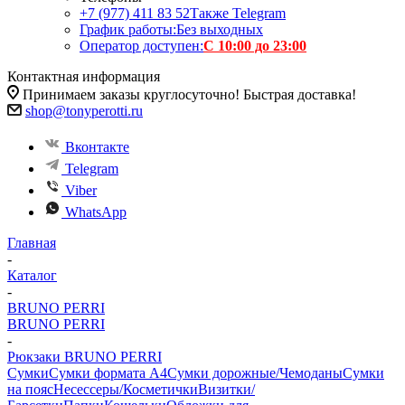
+7 (977) 411 83 52
Также Telegram
График работы:
Без выходных
Оператор доступен:
С 10:00 до 23:00
Контактная информация
Принимаем заказы круглосуточно! Быстрая доставка!
shop@tonyperotti.ru
Вконтакте
Telegram
Viber
WhatsApp
Главная
-
Каталог
-
BRUNO PERRI
BRUNO PERRI
-
Рюкзаки BRUNO PERRI
Сумки
Сумки формата А4
Сумки дорожные/Чемоданы
Сумки
на пояс
Несессеры/Косметички
Визитки/