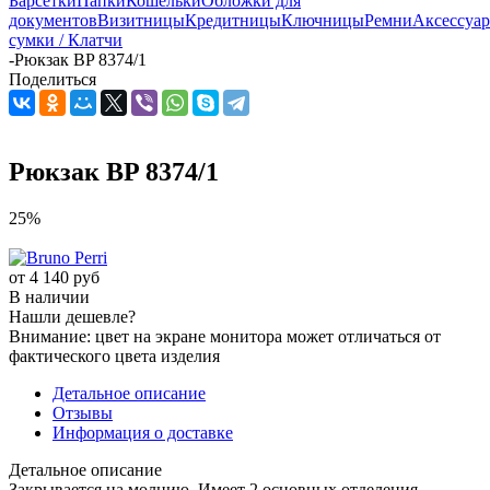
Барсетки
Папки
Кошельки
Обложки для
документов
Визитницы
Кредитницы
Ключницы
Ремни
Аксессуа
сумки / Клатчи
-
Рюкзак BP 8374/1
Поделиться
Рюкзак BP 8374/1
25%
от
4 140 руб
В наличии
Нашли дешевле?
Внимание: цвет на экране монитора может отличаться от
фактического цвета изделия
Детальное описание
Отзывы
Информация о доставке
Детальное описание
Закрывается на молнию. Имеет 2 основных отделения.