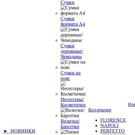
Сумки
Сумки
формата А4
Сумки
дорожные/
Чемоданы
Сумки на
пояс
Несессеры/
Но
Косметички
Коллекции
FLORENCE
Визитки/
NAPOLI
Барсетки
► НОВИНКИ
PERFETTO