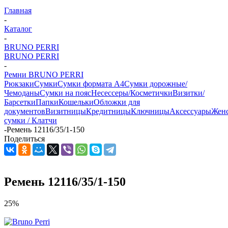
Главная
-
Каталог
-
BRUNO PERRI
BRUNO PERRI
-
Ремни BRUNO PERRI
Рюкзаки
Сумки
Сумки формата А4
Сумки дорожные/
Чемоданы
Сумки на пояс
Несессеры/Косметички
Визитки/
Барсетки
Папки
Кошельки
Обложки для
документов
Визитницы
Кредитницы
Ключницы
Аксессуары
Жен
сумки / Клатчи
-
Ремень 12116/35/1-150
Поделиться
Ремень 12116/35/1-150
25%