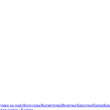
умки на пояс
Несессеры/Косметички
Визитки/Барсетки
Папки
Кош
кие сумки / Клатчи