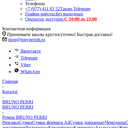
Телефоны
+7 (977) 411 83 52
Также Telegram
График работы:
Без выходных
Оператор доступен:
С 10:00 до 23:00
Контактная информация
Принимаем заказы круглосуточно! Быстрая доставка!
shop@tonyperotti.ru
Вконтакте
Telegram
Viber
WhatsApp
Главная
-
Каталог
-
BRUNO PERRI
BRUNO PERRI
-
Ремни BRUNO PERRI
Рюкзаки
Сумки
Сумки формата А4
Сумки дорожные/Чемоданы
С
документов
Визитницы
Кредитницы
Ключницы
Аксессуары
Женс