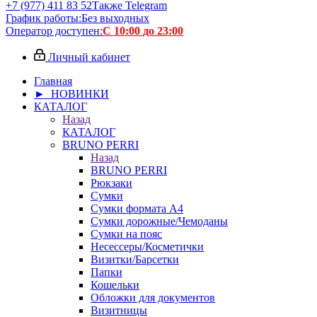
+7 (977) 411 83 52
Также Telegram
График работы:
Без выходных
Оператор доступен:
С 10:00 до 23:00
Личный кабинет
Главная
► НОВИНКИ
КАТАЛОГ
Назад
КАТАЛОГ
BRUNO PERRI
Назад
BRUNO PERRI
Рюкзаки
Сумки
Сумки формата А4
Сумки дорожные/Чемоданы
Сумки на пояс
Несессеры/Косметички
Визитки/Барсетки
Папки
Кошельки
Обложки для документов
Визитницы