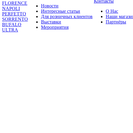
Контакты
FLORENCE
Новости
NAPOLI
Интересные статьи
О Нас
PERFETTO
Для розничных клиентов
Наши магаз
SORRENTO
Выставки
Партнёры
BUFALO
Мероприятия
ULTRA