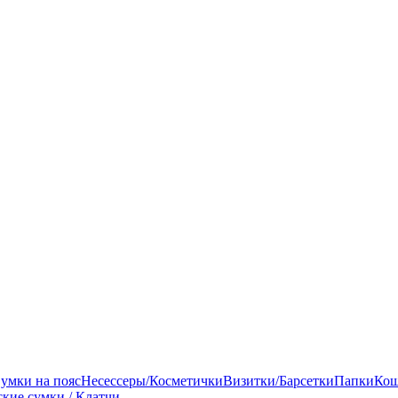
умки на пояс
Несессеры/Косметички
Визитки/Барсетки
Папки
Кош
кие сумки / Клатчи