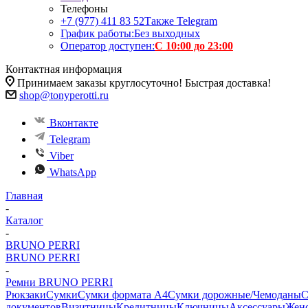
Телефоны
+7 (977) 411 83 52
Также Telegram
График работы:
Без выходных
Оператор доступен:
С 10:00 до 23:00
Контактная информация
Принимаем заказы круглосуточно! Быстрая доставка!
shop@tonyperotti.ru
Вконтакте
Telegram
Viber
WhatsApp
Главная
-
Каталог
-
BRUNO PERRI
BRUNO PERRI
-
Ремни BRUNO PERRI
Рюкзаки
Сумки
Сумки формата А4
Сумки дорожные/Чемоданы
С
документов
Визитницы
Кредитницы
Ключницы
Аксессуары
Женс