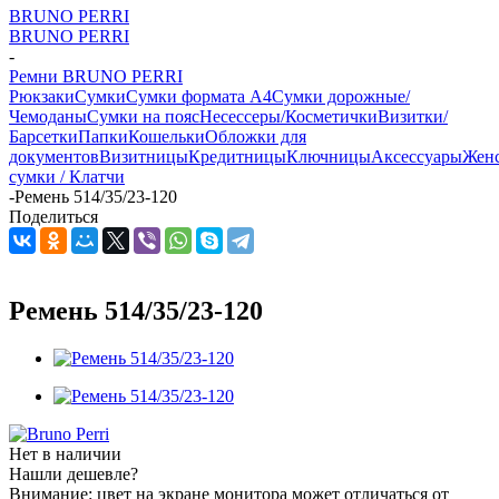
BRUNO PERRI
BRUNO PERRI
-
Ремни BRUNO PERRI
Рюкзаки
Сумки
Сумки формата А4
Сумки дорожные/
Чемоданы
Сумки на пояс
Несессеры/Косметички
Визитки/
Барсетки
Папки
Кошельки
Обложки для
документов
Визитницы
Кредитницы
Ключницы
Аксессуары
Жен
сумки / Клатчи
-
Ремень 514/35/23-120
Поделиться
Ремень 514/35/23-120
Нет в наличии
Нашли дешевле?
Внимание: цвет на экране монитора может отличаться от