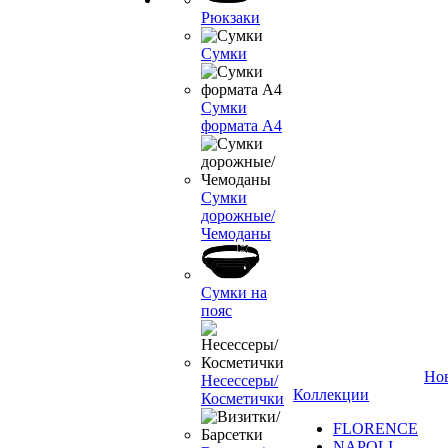
Рюкзаки
Сумки
Сумки
формата А4
Сумки
дорожные/
Чемоданы
Сумки на
пояс
Но
Несессеры/
Коллекции
Косметички
FLORENCE
NAPOLI