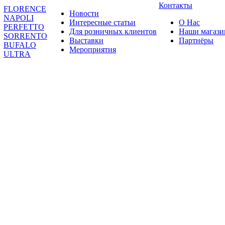
Контакты
FLORENCE
Новости
NAPOLI
Интересные статьи
О Нас
PERFETTO
Для розничных клиентов
Наши магаз
SORRENTO
Выставки
Партнёры
BUFALO
Мероприятия
ULTRA