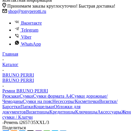
Контактная информация
Принимаем заказы круглосуточно! Быстрая доставка!
shop@tonyperotti.ru
Вконтакте
Telegram
Viber
WhatsApp
Главная
-
Каталог
-
BRUNO PERRI
BRUNO PERRI
-
Ремни BRUNO PERRI
Рюкзаки
Сумки
Сумки формата А4
Сумки дорожные/
Чемоданы
Сумки на пояс
Несессеры/Косметички
Визитки/
Барсетки
Папки
Кошельки
Обложки для
документов
Визитницы
Кредитницы
Ключницы
Аксессуары
Жен
сумки / Клатчи
-
Ремень i2657/35XXL/3
Поделиться