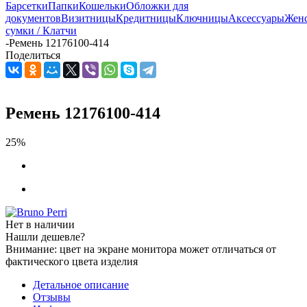
Барсетки
Папки
Кошельки
Обложки для
документов
Визитницы
Кредитницы
Ключницы
Аксессуары
Жен
сумки / Клатчи
-
Ремень 12176100-414
Поделиться
Ремень 12176100-414
25%
Нет в наличии
Нашли дешевле?
Внимание: цвет на экране монитора может отличаться от
фактического цвета изделия
Детальное описание
Отзывы