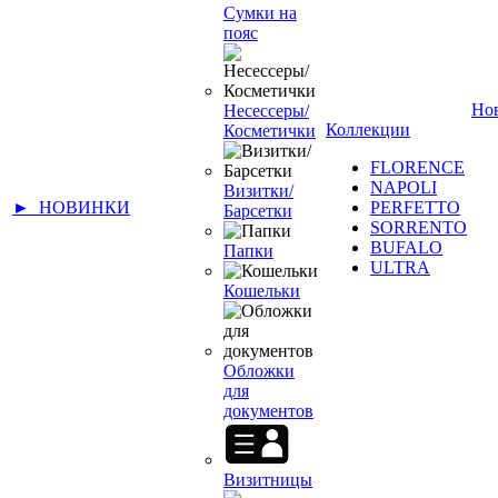
Сумки на
пояс
Но
Несессеры/
Коллекции
Косметички
FLORENCE
NAPOLI
Визитки/
► НОВИНКИ
PERFETTO
Барсетки
SORRENTO
BUFALO
Папки
ULTRA
Кошельки
Обложки
для
документов
Визитницы