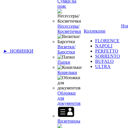
Сумки на
пояс
Но
Несессеры/
Коллекции
Косметички
FLORENCE
NAPOLI
Визитки/
► НОВИНКИ
PERFETTO
Барсетки
SORRENTO
BUFALO
Папки
ULTRA
Кошельки
Обложки
для
документов
Визитницы