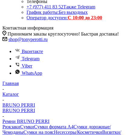
Телефоны
+7 (977) 411 83 52
Также Telegram
График работы:
Без выходных
Оператор доступен:
С 10:00 до 23:00
Контактная информация
Принимаем заказы круглосуточно! Быстрая доставка!
shop@tonyperotti.ru
Вконтакте
Telegram
Viber
WhatsApp
Главная
-
Каталог
-
BRUNO PERRI
BRUNO PERRI
-
Ремни BRUNO PERRI
Рюкзаки
Сумки
Сумки формата А4
Сумки дорожные/
Чемоданы
Сумки на пояс
Несессеры/Косметички
Визитки/