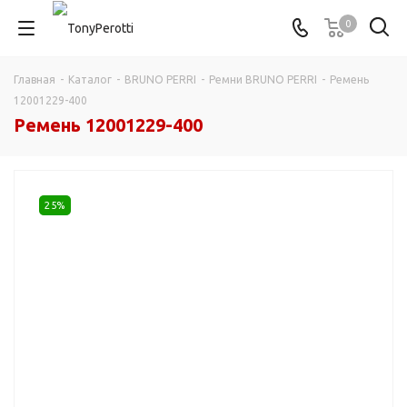
0
Главная
-
Каталог
-
BRUNO PERRI
-
Ремни BRUNO PERRI
-
Ремень
12001229-400
Ремень 12001229-400
25%