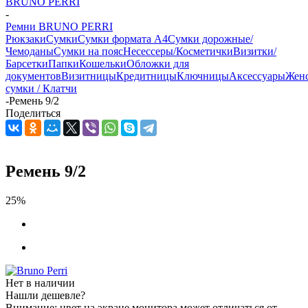
BRUNO PERRI
-
Ремни BRUNO PERRI
Рюкзаки
Сумки
Сумки формата А4
Сумки дорожные/
Чемоданы
Сумки на пояс
Несессеры/Косметички
Визитки/
Барсетки
Папки
Кошельки
Обложки для
документов
Визитницы
Кредитницы
Ключницы
Аксессуары
Жен
сумки / Клатчи
-
Ремень 9/2
Поделиться
Ремень 9/2
25%
Нет в наличии
Нашли дешевле?
Внимание: цвет на экране монитора может отличаться от