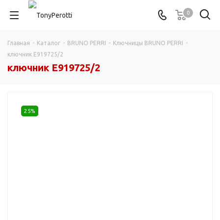
0
Главная
-
Каталог
-
BRUNO PERRI
-
Ключницы BRUNO PERRI
-
ключник E919725/2
ключник E919725/2
25%