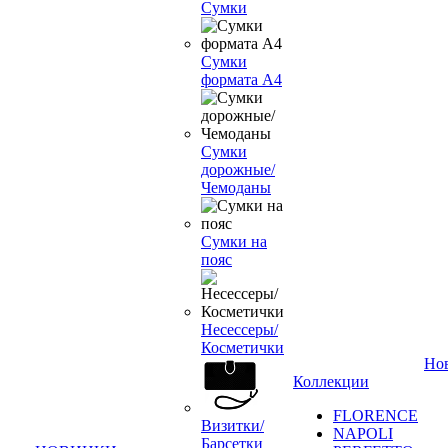
Сумки
Сумки
формата А4
Сумки
дорожные/
Чемоданы
Сумки на
пояс
Несессеры/
Косметички
Но
Коллекции
FLORENCE
Визитки/
NAPOLI
Барсетки