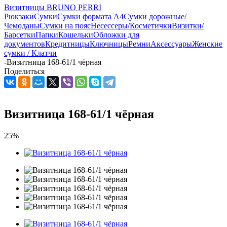
Визитницы BRUNO PERRI
Рюкзаки
Сумки
Сумки формата А4
Сумки дорожные/
Чемоданы
Сумки на пояс
Несессеры/Косметички
Визитки/
Барсетки
Папки
Кошельки
Обложки для
документов
Кредитницы
Ключницы
Ремни
Аксессуары
Женские
сумки / Клатчи
-
Визитница 168-61/1 чёрная
Поделиться
Визитница 168-61/1 чёрная
25%