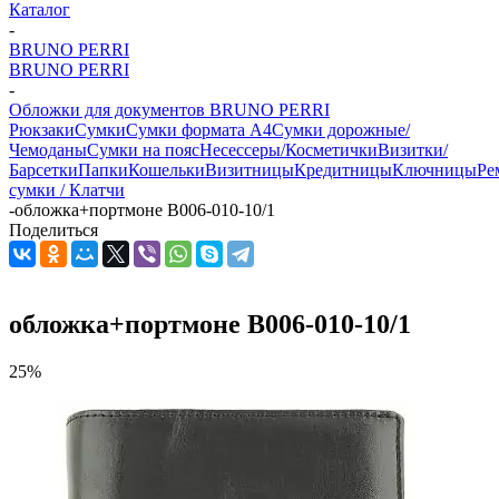
Каталог
-
BRUNO PERRI
BRUNO PERRI
-
Обложки для документов BRUNO PERRI
Рюкзаки
Сумки
Сумки формата А4
Сумки дорожные/
Чемоданы
Сумки на пояс
Несессеры/Косметички
Визитки/
Барсетки
Папки
Кошельки
Визитницы
Кредитницы
Ключницы
Ре
сумки / Клатчи
-
обложка+портмоне B006-010-10/1
Поделиться
обложка+портмоне B006-010-10/1
25%