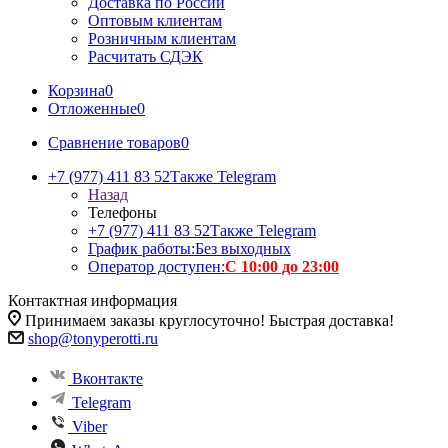
Доставка по России
Оптовым клиентам
Розничным клиентам
Расчитать СДЭК
Корзина
0
Отложенные
0
Сравнение товаров
0
+7 (977) 411 83 52
Также Telegram
Назад
Телефоны
+7 (977) 411 83 52
Также Telegram
График работы:
Без выходных
Оператор доступен:
С 10:00 до 23:00
Контактная информация
Принимаем заказы круглосуточно! Быстрая доставка!
shop@tonyperotti.ru
Вконтакте
Telegram
Viber