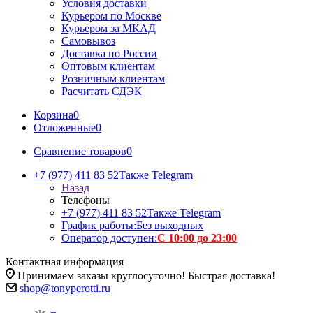
Условия доставки
Курьером по Москве
Курьером за МКАД
Самовывоз
Доставка по России
Оптовым клиентам
Розничным клиентам
Расчитать СДЭК
Корзина
0
Отложенные
0
Сравнение товаров
0
+7 (977) 411 83 52
Также Telegram
Назад
Телефоны
+7 (977) 411 83 52
Также Telegram
График работы:
Без выходных
Оператор доступен:
С 10:00 до 23:00
Контактная информация
Принимаем заказы круглосуточно! Быстрая доставка!
shop@tonyperotti.ru