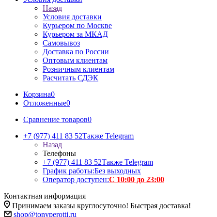
Назад
Условия доставки
Курьером по Москве
Курьером за МКАД
Самовывоз
Доставка по России
Оптовым клиентам
Розничным клиентам
Расчитать СДЭК
Корзина
0
Отложенные
0
Сравнение товаров
0
+7 (977) 411 83 52
Также Telegram
Назад
Телефоны
+7 (977) 411 83 52
Также Telegram
График работы:
Без выходных
Оператор доступен:
С 10:00 до 23:00
Контактная информация
Принимаем заказы круглосуточно! Быстрая доставка!
shop@tonyperotti.ru