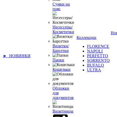
Сумки на
пояс
Несессеры/
Косметички
Но
Коллекции
Визитки/
FLORENCE
Барсетки
NAPOLI
► НОВИНКИ
PERFETTO
Папки
SORRENTO
BUFALO
Кошельки
ULTRA
Обложки
для
документов
Визитницы