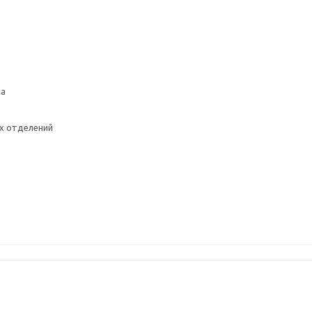
да
х отделений