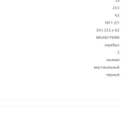
20
23.5
4.5
1811-2/1
20 x 23,5 x 4,5
BRUNO PERRI
серебро
2
молния
вертикальный
чёрный