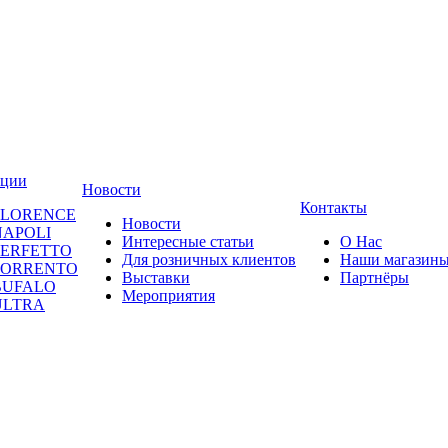
кции
Новости
Контакты
FLORENCE
Новости
NAPOLI
Интересные статьи
О Нас
PERFETTO
Для розничных клиентов
Наши магазин
SORRENTO
Выставки
Партнёры
BUFALO
Мероприятия
ULTRA