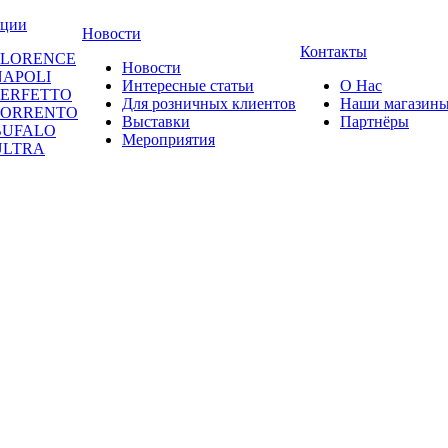
кции
Новости
Контакты
FLORENCE
Новости
NAPOLI
Интересные статьи
О Нас
PERFETTO
Для розничных клиентов
Наши магазин
SORRENTO
Выставки
Партнёры
BUFALO
Мероприятия
ULTRA