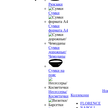
Рюкзаки
Сумки
Сумки
формата А4
Сумки
дорожные/
Чемоданы
Сумки на
пояс
Но
Несессеры/
Коллекции
Косметички
FLORENCE
NAPOLI