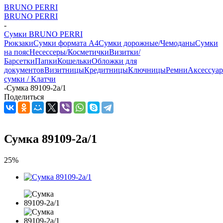
BRUNO PERRI
BRUNO PERRI
-
Сумки BRUNO PERRI
Рюкзаки
Сумки формата А4
Сумки дорожные/Чемоданы
Сумки
на пояс
Несессеры/Косметички
Визитки/
Барсетки
Папки
Кошельки
Обложки для
документов
Визитницы
Кредитницы
Ключницы
Ремни
Аксессуа
сумки / Клатчи
-
Сумка 89109-2a/1
Поделиться
Сумка 89109-2a/1
25%