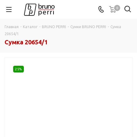
0
Главная
-
Каталог
-
BRUNO PERRI
-
Сумки BRUNO PERRI
-
Сумка
20654/1
Сумка 20654/1
25%