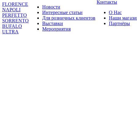
Контакты
FLORENCE
Новости
NAPOLI
Интересные статьи
О Нас
PERFETTO
Для розничных клиентов
Наши магаз
SORRENTO
Выставки
Партнёры
BUFALO
Мероприятия
ULTRA