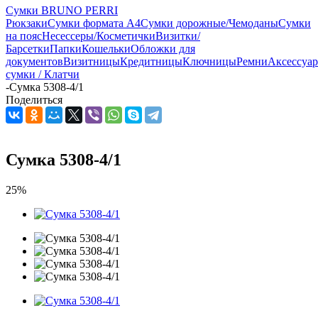
Сумки BRUNO PERRI
Рюкзаки
Сумки формата А4
Сумки дорожные/Чемоданы
Сумки
на пояс
Несессеры/Косметички
Визитки/
Барсетки
Папки
Кошельки
Обложки для
документов
Визитницы
Кредитницы
Ключницы
Ремни
Аксессуа
сумки / Клатчи
-
Сумка 5308-4/1
Поделиться
Сумка 5308-4/1
25%