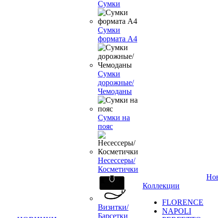
Сумки
Сумки
формата А4
Сумки
дорожные/
Чемоданы
Сумки на
пояс
Несессеры/
Косметички
Но
Коллекции
FLORENCE
Визитки/
NAPOLI
Барсетки