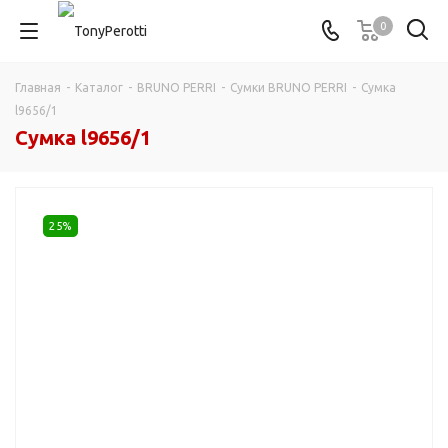
0
Главная
-
Каталог
-
BRUNO PERRI
-
Сумки BRUNO PERRI
-
Сумка
l9656/1
Сумка l9656/1
25%