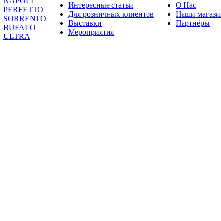
NAPOLI
Интересные статьи
О Нас
PERFETTO
Для розничных клиентов
Наши магаз
SORRENTO
Выставки
Партнёры
BUFALO
Мероприятия
ULTRA