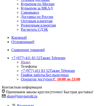
Курьером по Москве
Курьером за МКАД
Самовывоз
Доставка по России
Оптовым клиентам
Розничным клиентам
Расчитать СДЭК
Корзина
0
Отложенные
0
Сравнение товаров
0
+7 (977) 411 83 52
Также Telegram
Назад
Телефоны
+7 (977) 411 83 52
Также Telegram
График работы:
Без выходных
Оператор доступен:
С 10:00 до 23:00
Контактная информация
Принимаем заказы круглосуточно! Быстрая доставка!
shop@tonyperotti.ru
Вконтакте