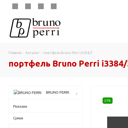
Главная
-
Каталог
-
портфель Bruno Perri i3384/3
портфель Bruno Perri i3384/
BRUNO PERRI
25%
Рюкзаки
Сумки