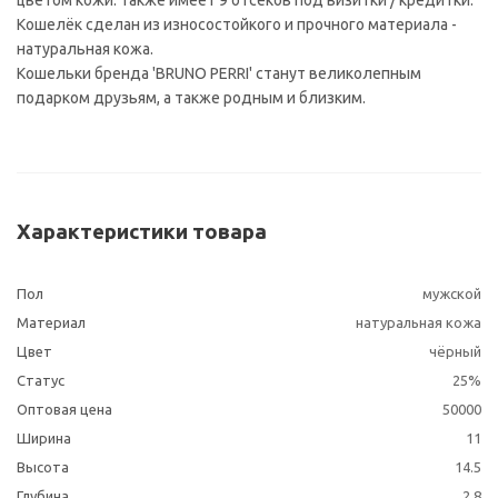
цветом кожи. Также имеет 9 отсеков под визитки / кредитки.
Кошелёк сделан из износостойкого и прочного материала -
натуральная кожа.
Кошельки бренда 'BRUNO PERRI' станут великолепным
подарком друзьям, а также родным и близким.
Характеристики товара
Пол
мужской
Материал
натуральная кожа
Цвет
чёрный
Статус
25%
Оптовая цена
50000
Ширина
11
Высота
14.5
Глубина
2.8