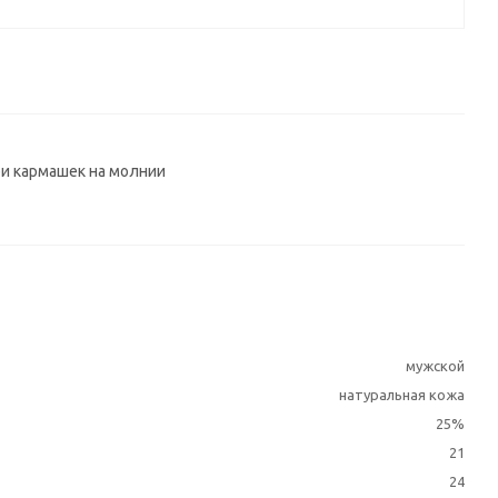
ри кармашек на молнии
мужской
натуральная кожа
25%
21
24