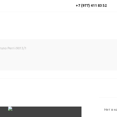
+7 (977) 411 83 52
runo Perri i9013/1
Нет в н