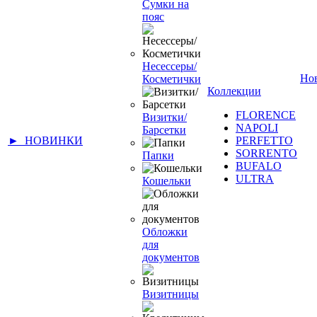
Сумки на
пояс
Несессеры/
Но
Косметички
Коллекции
FLORENCE
Визитки/
NAPOLI
Барсетки
► НОВИНКИ
PERFETTO
SORRENTO
Папки
BUFALO
ULTRA
Кошельки
Обложки
для
документов
Визитницы