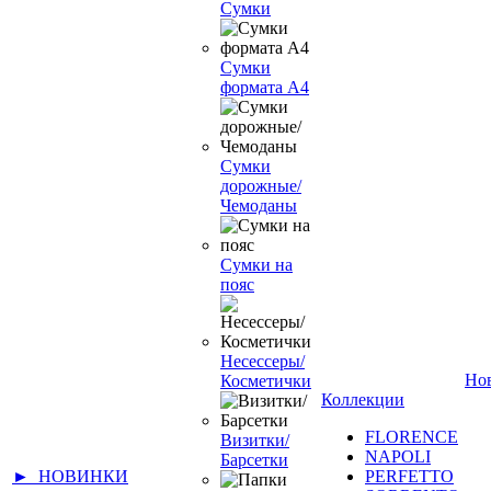
Сумки
Сумки
формата А4
Сумки
дорожные/
Чемоданы
Сумки на
пояс
Несессеры/
Но
Косметички
Коллекции
FLORENCE
Визитки/
NAPOLI
Барсетки
► НОВИНКИ
PERFETTO