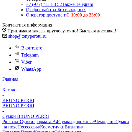
+7 (977) 411 83 52
Также Telegram
График работы:
Без выходных
Оператор доступен:
С 10:00 до 23:00
Контактная информация
Принимаем заказы круглосуточно! Быстрая доставка!
shop@tonyperotti.ru
Вконтакте
Telegram
Viber
WhatsApp
Главная
-
Каталог
-
BRUNO PERRI
BRUNO PERRI
-
Сумки BRUNO PERRI
Рюкзаки
Сумки формата А4
Сумки дорожные/Чемоданы
Сумки
на пояс
Несессеры/Косметички
Визитки/